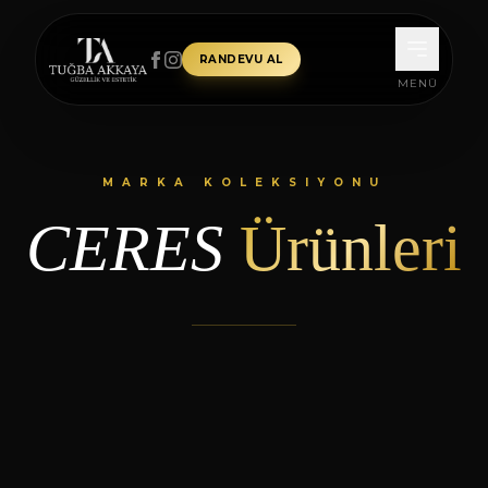
İçeriğe atla
RANDEVU AL
MENÜ
MARKA KOLEKSIYONU
CERES
Ürünleri