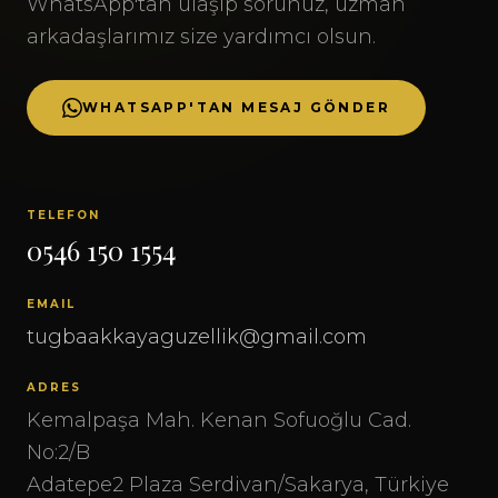
WhatsApp'tan ulaşıp sorunuz, uzman
arkadaşlarımız size yardımcı olsun.
WHATSAPP'TAN MESAJ GÖNDER
TELEFON
0546 150 1554
EMAIL
tugbaakkayaguzellik@gmail.com
ADRES
Kemalpaşa Mah. Kenan Sofuoğlu Cad.
No:2/B
Adatepe2 Plaza Serdivan/Sakarya, Türkiye