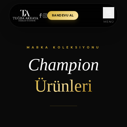
İçeriğe atla
RANDEVU AL
MENÜ
MARKA KOLEKSIYONU
Champion
Ürünleri