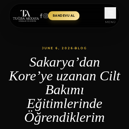
İçeriğe atla
RANDEVU AL
MENÜ
JUNE 6, 2026
BLOG
Sakarya’dan
Kore’ye uzanan Cilt
Bakımı
Eğitimlerinde
Öğrendiklerim